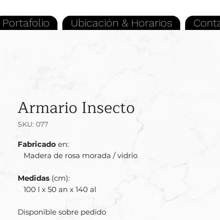
Portafolio
Ubicación & Horarios
Cont
Armario Insecto
SKU: 077
Fabricado
en:
Madera de rosa morada / vidrio
Medidas
(cm):
100 l x 50 an x 140 al
Disponible sobre pedido