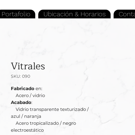
Portafolio
Ubicación & Horarios
Cont
Vitrales
SKU: 090
Fabricado
en:
Acero / vidrio
Acabado
:
Vidrio transparente texturizado /
azul / naranja
Acero tropicalizado / negro
electroestático